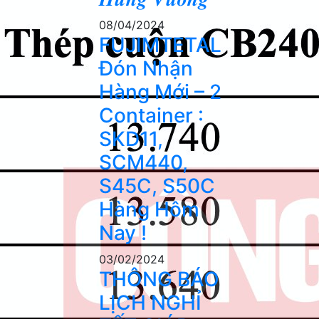
08/04/2024
FUJIMTETAL
Đón Nhận
Hàng Mới – 2
Container :
SKD11,
SCM440,
S45C, S50C
Hàng Hôm
Nay !
03/02/2024
THÔNG BÁO
LỊCH NGHỈ