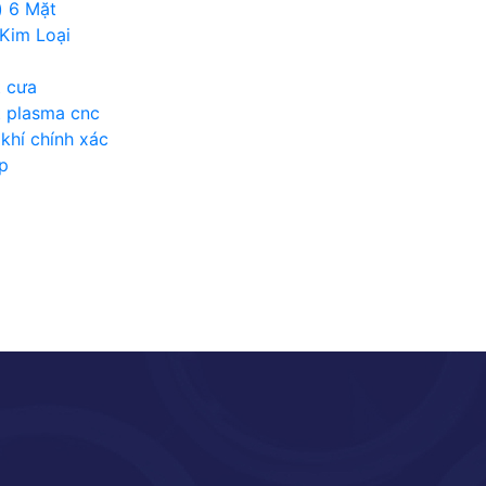
) 6 Mặt
Kim Loại
t cưa
t plasma cnc
khí chính xác
p