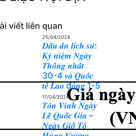
ài viết liên quan
25/04/2024
𝑫𝒂̂́𝒖 𝒂̂́𝒏 𝒍𝒊̣𝒄𝒉 𝒔𝒖̛̉:
𝑲𝒚̉ 𝒏𝒊𝒆̣̂𝒎 𝑵𝒈𝒂̀𝒚
𝑻𝒉𝒐̂́𝒏𝒈 𝒏𝒉𝒂̂́𝒕
30-4 𝒗𝒂̀ 𝑸𝒖𝒐̂́𝒄
𝒕𝒆̂́ 𝑳𝒂𝒐 đ𝒐̣̂𝒏𝒈 1-5
17/04/2024
𝑻𝒐̂𝒏 𝑽𝒊𝒏𝒉 𝑵𝒈𝒂̀𝒚
𝑳𝒆̂̃ 𝑸𝒖𝒐̂́𝒄 𝑮𝒊𝒂 –
𝑵𝒈𝒂̀𝒚 𝑮𝒊𝒐̂̃ 𝑻𝒐̂̉
𝑯𝒖̀𝒏𝒈 𝑽𝒖̛𝒐̛𝒏𝒈