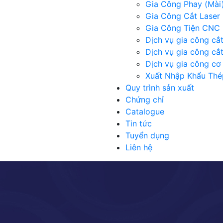
Gia Công Phay (Mài
Gia Công Cắt Laser 
Gia Công Tiện CNC
Dịch vụ gia công cắ
Dịch vụ gia công cắ
Dịch vụ gia công cơ 
Xuất Nhập Khẩu Thé
Quy trình sản xuất
Chứng chỉ
Catalogue
Tin tức
Tuyển dụng
Liên hệ