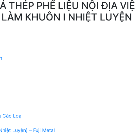
IÁ THÉP PHẾ LIỆU NỘI ĐỊA V
 LÀM KHUÔN I NHIỆT LUYỆN 
n
g Các Loại
Nhiệt Luyện) – Fuji Metal