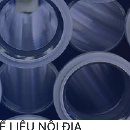
Ế LIỆU NỘI ĐỊA