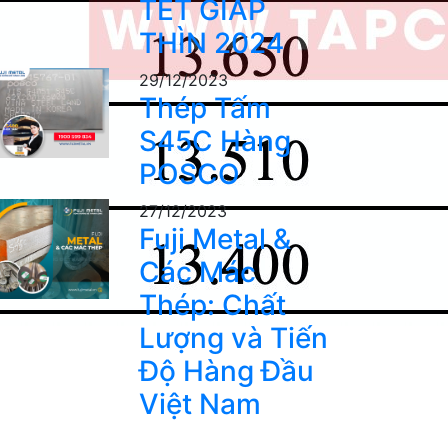
TẾT GIÁP
THÌN 2024
29/12/2023
Thép Tấm
S45C Hàng
POSCO
27/12/2023
Fuji Metal &
Các Mác
Thép: Chất
Lượng và Tiến
Độ Hàng Đầu
Việt Nam