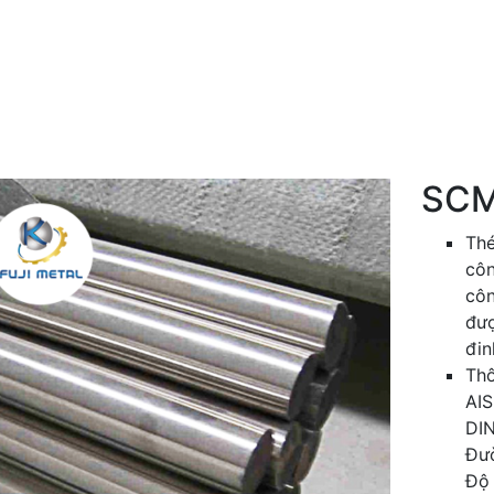
i
SCM
Thé
côn
côn
đượ
đin
Thô
AIS
DIN
Đư
Độ