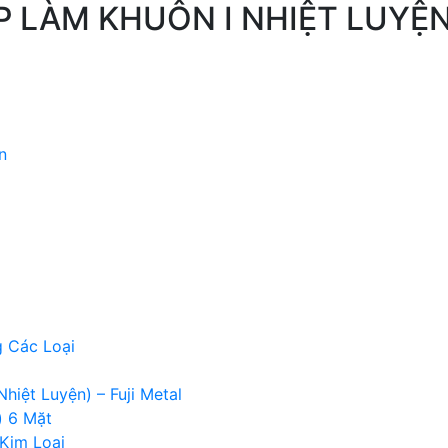
P LÀM KHUÔN I NHIỆT LUYỆN 
n
g Các Loại
Nhiệt Luyện) – Fuji Metal
) 6 Mặt
Kim Loại