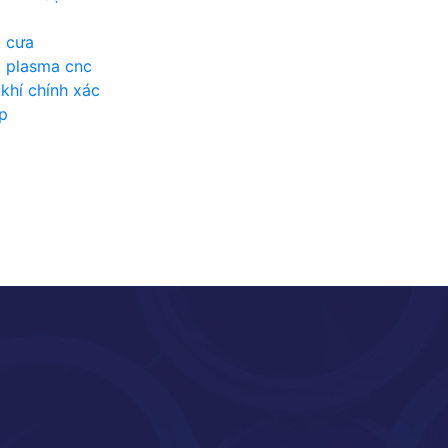
t cưa
t plasma cnc
khí chính xác
p