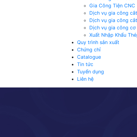
Gia Công Tiện CNC
Dịch vụ gia công cắ
Dịch vụ gia công cắ
Dịch vụ gia công cơ 
Xuất Nhập Khẩu Thé
Quy trình sản xuất
Chứng chỉ
Catalogue
Tin tức
Tuyển dụng
Liên hệ