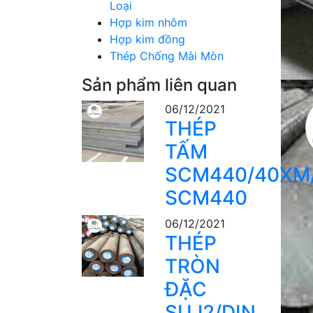
Loại
Hợp kim nhôm
Hợp kim đồng
Thép Chống Mài Mòn
Sản phẩm liên quan
06/12/2021
THÉP
TẤM
SCM440/40XM
SCM440
06/12/2021
THÉP
TRÒN
ĐẶC
SUJ2/DIN