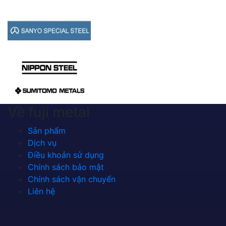
Về fuji metal
Sản phẩm
Dịch vụ
Điều khoản sử dụng
Chính sách bảo mật
Chính sách vận chuyển
Liên hệ