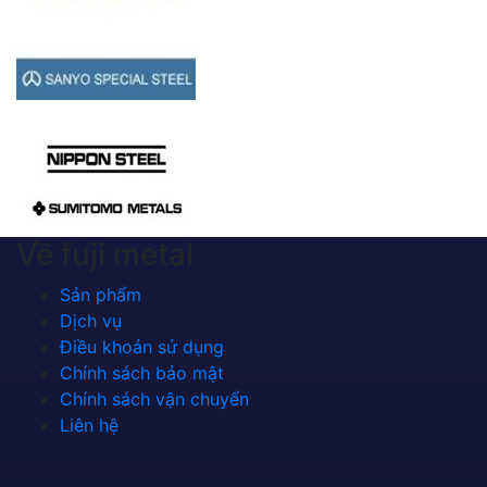
Về fuji metal
Sản phẩm
Dịch vụ
Điều khoản sử dụng
Chính sách bảo mật
Chính sách vận chuyển
Liên hệ