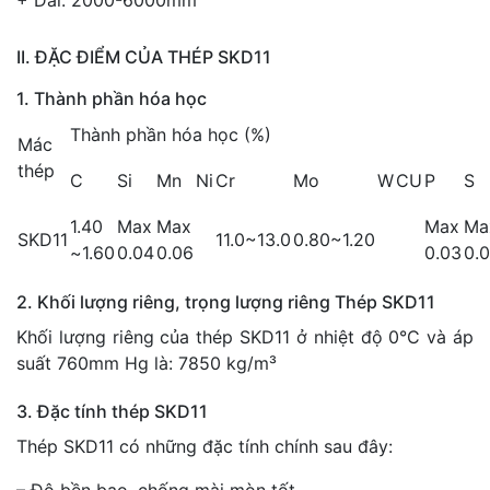
+ Dài: 2000-6000mm
II. ĐẶC ĐIỂM CỦA THÉP SKD11
1. Thành phần hóa học
Thành phần hóa học (%)
Mác
thép
C
Si
Mn
Ni
Cr
Mo
W
CU
P
S
1.40
Max
Max
Max
Ma
SKD11
11.0~13.0
0.80~1.20
~1.60
0.04
0.06
0.03
0.
2. Khối lượng riêng, trọng lượng riêng Thép SKD11
Khối lượng riêng của thép SKD11 ở nhiệt độ 0°C và áp
suất 760mm Hg là: 7850 kg/m³
3. Đặc tính thép SKD11
Thép SKD11 có những đặc tính chính sau đây: