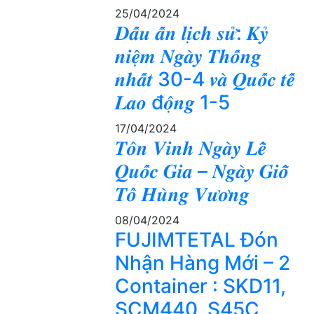
25/04/2024
𝑫𝒂̂́𝒖 𝒂̂́𝒏 𝒍𝒊̣𝒄𝒉 𝒔𝒖̛̉: 𝑲𝒚̉
𝒏𝒊𝒆̣̂𝒎 𝑵𝒈𝒂̀𝒚 𝑻𝒉𝒐̂́𝒏𝒈
𝒏𝒉𝒂̂́𝒕 30-4 𝒗𝒂̀ 𝑸𝒖𝒐̂́𝒄 𝒕𝒆̂́
𝑳𝒂𝒐 đ𝒐̣̂𝒏𝒈 1-5
17/04/2024
𝑻𝒐̂𝒏 𝑽𝒊𝒏𝒉 𝑵𝒈𝒂̀𝒚 𝑳𝒆̂̃
𝑸𝒖𝒐̂́𝒄 𝑮𝒊𝒂 – 𝑵𝒈𝒂̀𝒚 𝑮𝒊𝒐̂̃
𝑻𝒐̂̉ 𝑯𝒖̀𝒏𝒈 𝑽𝒖̛𝒐̛𝒏𝒈
08/04/2024
FUJIMTETAL Đón
Nhận Hàng Mới – 2
Container : SKD11,
SCM440, S45C,