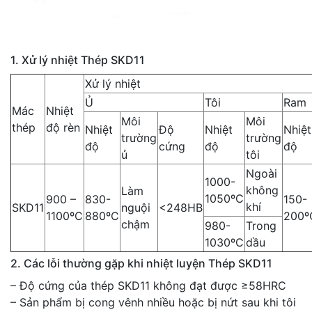
1. Xử lý nhiệt Thép SKD11
Xử lý nhiệt
Ủ
Tôi
Ram
Mác
Nhiệt
Môi
Môi
thép
độ rèn
Nhiệt
Độ
Nhiệt
Nhiệt
trường
trường
độ
cứng
độ
độ
ủ
tôi
Ngoài
1000-
không
Làm
1050ºC
900 –
830-
150-
khí
SKD11
nguội
<248HB
1100ºC
880ºC
200º
chậm
980-
Trong
1030ºC
dầu
2. Các lỗi thường gặp khi nhiệt luyện Thép SKD11
– Độ cứng của thép SKD11 không đạt được ≥58HRC
– Sản phẩm bị cong vênh nhiều hoặc bị nứt sau khi tôi