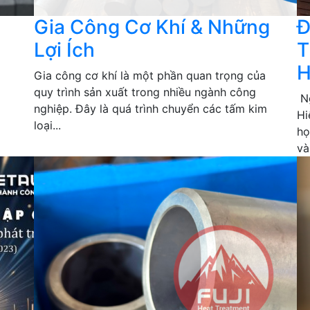
Gia Công Cơ Khí & Những
Đ
Lợi Ích
T
H
Gia công cơ khí là một phần quan trọng của
quy trình sản xuất trong nhiều ngành công
Ng
nghiệp. Đây là quá trình chuyển các tấm kim
Hi
loại...
họ
và