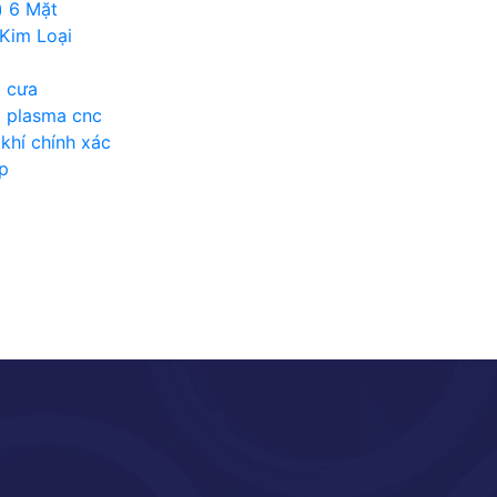
) 6 Mặt
Kim Loại
t cưa
t plasma cnc
khí chính xác
p