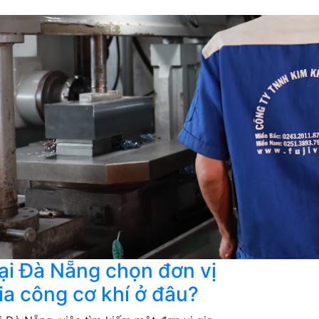
ại Đà Nẵng chọn đơn vị
ia công cơ khí ở đâu?