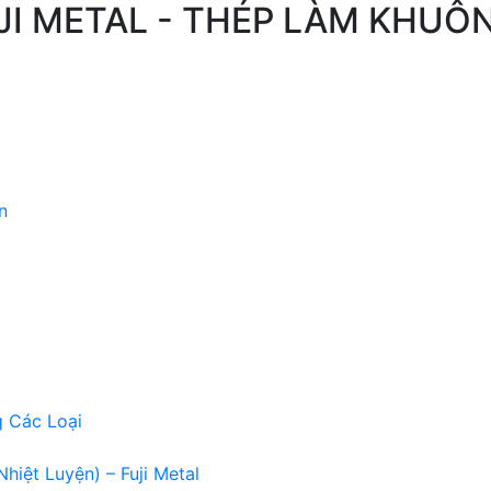
 FUJI METAL - THÉP LÀM KHUÔ
n
g Các Loại
Nhiệt Luyện) – Fuji Metal