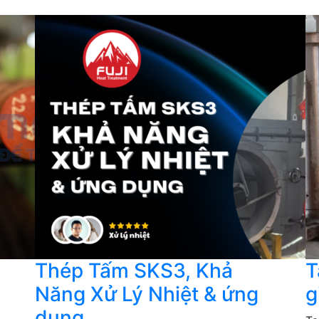
Thép Tấm SKS3, Khả
T
Năng Xử Lý Nhiệt & ứng
g
dụng