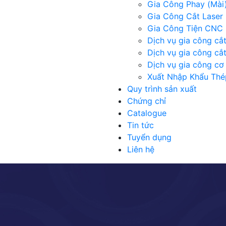
Gia Công Phay (Mài
Gia Công Cắt Laser 
Gia Công Tiện CNC
Dịch vụ gia công cắ
Dịch vụ gia công cắ
Dịch vụ gia công cơ 
Xuất Nhập Khẩu Thé
Quy trình sản xuất
Chứng chỉ
Catalogue
Tin tức
Tuyển dụng
Liên hệ