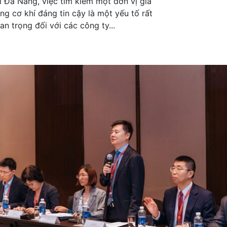
i Đà Nẵng, việc tìm kiếm một đơn vị gia
ng cơ khí đáng tin cậy là một yếu tố rất
an trọng đối với các công ty...